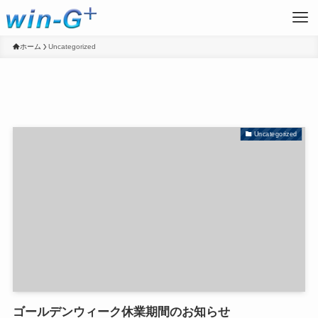
ホーム
Uncategorized
Uncategorized
ゴールデンウィーク休業期間のお知らせ