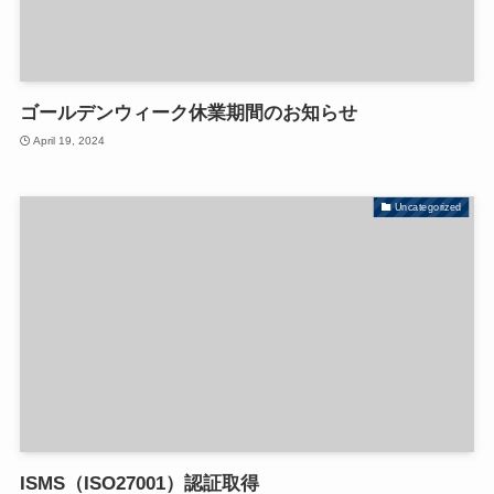
ゴールデンウィーク休業期間のお知らせ
April 19, 2024
Uncategorized
ISMS（ISO27001）認証取得