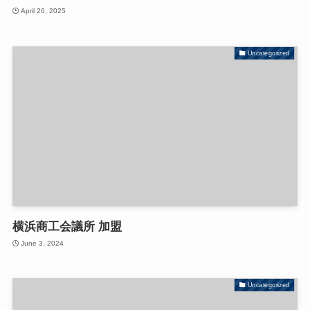
April 26, 2025
Uncategorized
横浜商工会議所 加盟
June 3, 2024
Uncategorized