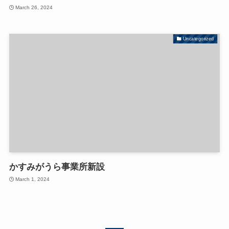
March 26, 2024
Uncategorized
かすみがうら事業所新設
March 1, 2024